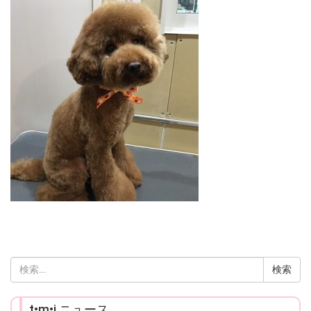
検
索:
t•m•i ニュース