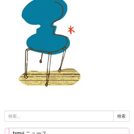
検
索:
t•m•i ニュース