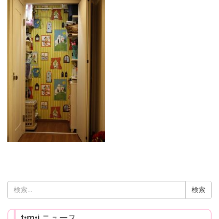
検
索:
t•m•i ニュース