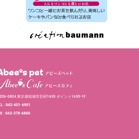
206-0804 東京都稲城市百村1630 ポイント1630-1F
L : 042-401-6901
X : 042-378-6860