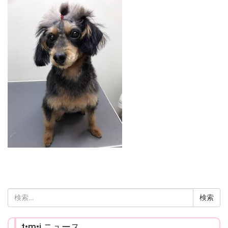
検
索:
t•m•i ニュース